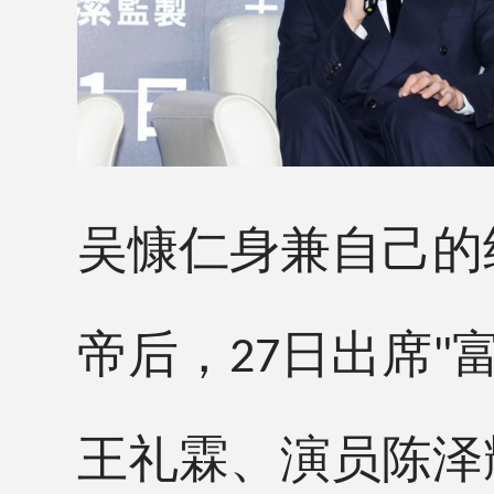
吴
慷仁身兼自己的
帝后，
日出席
27
"
王礼霖、演员陈泽