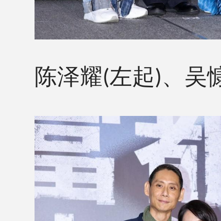
陈泽耀
左起
、吴
(
)