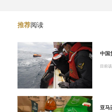
阅读
推
荐
中国
目前该
亚马