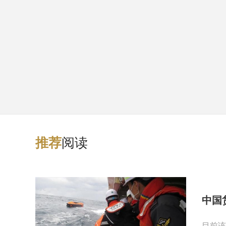
阅读
推
荐
中国
目前该