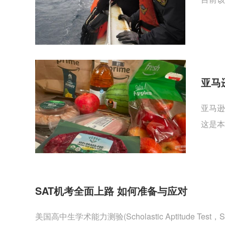
亚马
亚马逊
这是本
SAT机考全面上路 如何准备与应对
美国高中生学术能力测验(Scholastic Aptitu