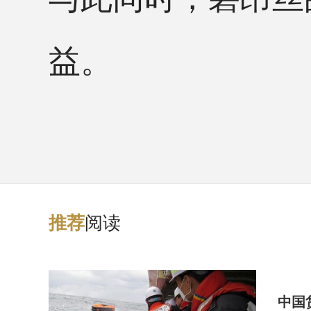
益。
阅读
推
荐
中国