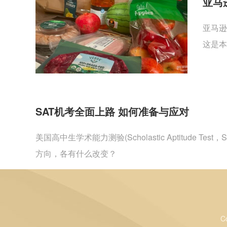
亚马
亚马逊
这是本
SAT机考全面上路 如何准备与应对
美国高中生学术能力测验(Scholastic Aptitu
方向，各有什么改变？
C