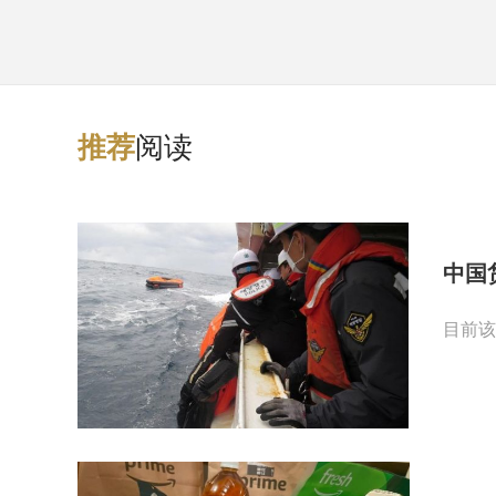
阅读
推
荐
中国
目前该