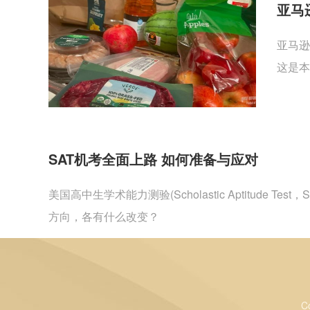
亚马
亚马逊
这是本
SAT机考全面上路 如何准备与应对
美国高中生学术能力测验(Scholastic Aptitu
方向，各有什么改变？
C