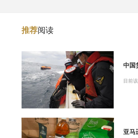
阅读
推
荐
中国
目前该
亚马