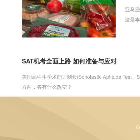
亚马逊
这是本
SAT机考全面上路 如何准备与应对
美国高中生学术能力测验(Scholastic Aptitu
方向，各有什么改变？
C