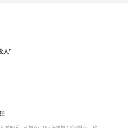
没人"
狂
00元可减80元，南加不少华人纷纷加入抢购队伍，称