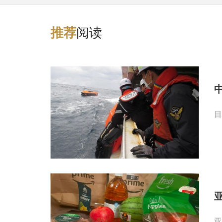
阅读
推
荐
目
亚