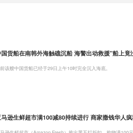
中国货船在南韩外海触礁沉船 海警出动救援"船上竟
前该艘中国货船已经于29日上午10时完全沉入海底。
亚马逊生鲜超市满100减80持续进行 商家撒钱华人疯
马逊生鲜超市（Amazon Fresh）推出黑五打折扣，购物满1