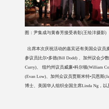
图：尹集成与黄春芳接受表彰(王绘沣摄影)
出席本次庆祝活动的嘉宾还有美国众议员麦
参议员比尔•多德(Bill Dodd) 、加州议会少数
Curry)、 纽约州议员威廉•科尔顿(William
(Evan Low)、加州众议员贾斯米特•贝恩斯(Jas
博士、美国华人组织全国主席Linda Ng，以