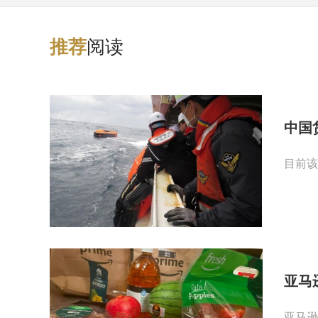
阅读
推
荐
中国
目前该
亚马
亚马逊