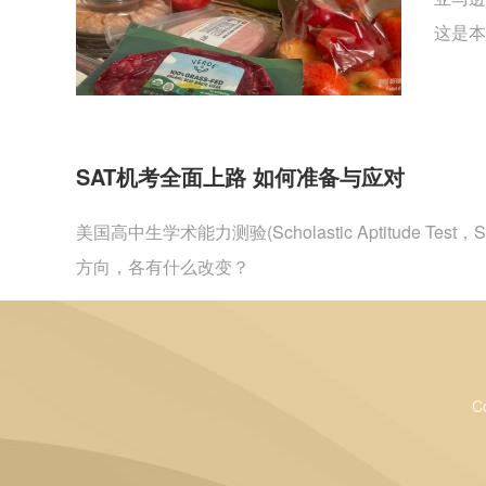
这是本
SAT机考全面上路 如何准备与应对
美国高中生学术能力测验(Scholastic Aptitu
方向，各有什么改变？
C