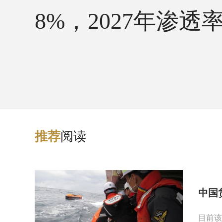
8%，2027年渗透
阅读
推
荐
中国
目前该