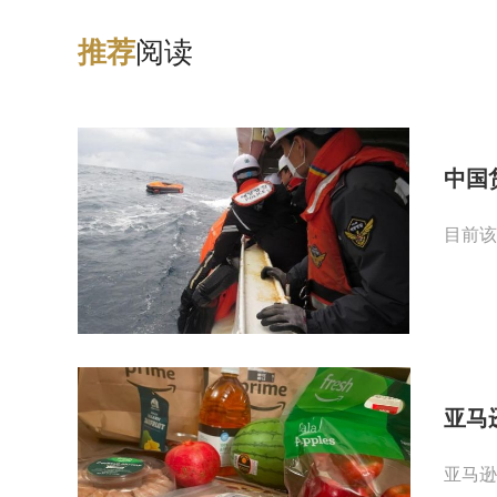
阅读
推
荐
中国
目前该
亚马
亚马逊