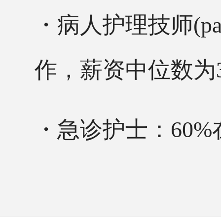
・病人护理技师
(p
作，薪资中位数为3
・急诊护士：
60