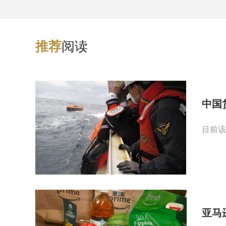
阅读
推
荐
中国
目前该
亚马