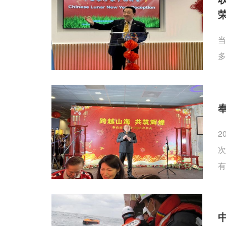
当
多
2
次
有