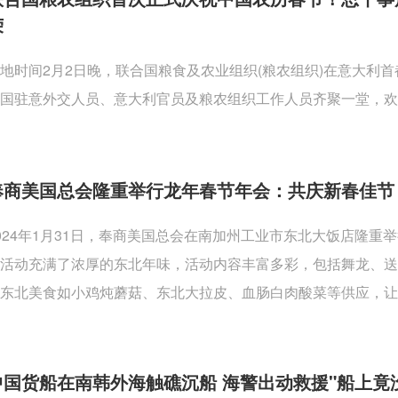
荣
地时间2月2日晚，联合国粮食及农业组织(粮农组织)在意大利
国驻意外交人员、意大利官员及粮农组织工作人员齐聚一堂，欢
奉商美国总会隆重举行龙年春节年会：共庆新春佳节
024年1月31日，奉商美国总会在南加州工业市东北大饭店隆
活动充满了浓厚的东北年味，活动内容丰富多彩，包括舞龙、
东北美食如小鸡炖蘑菇、东北大拉皮、血肠白肉酸菜等供应，让
中国货船在南韩外海触礁沉船 海警出动救援"船上竟