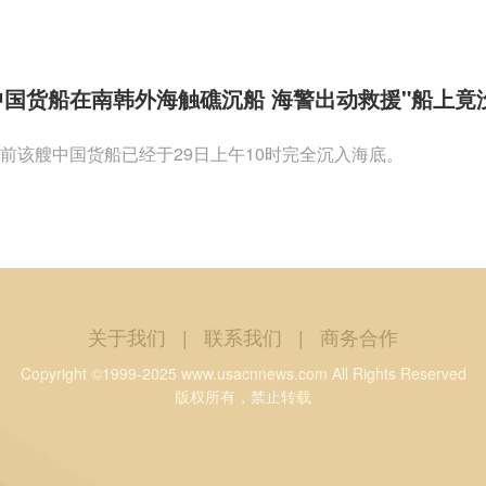
中国货船在南韩外海触礁沉船 海警出动救援"船上竟
前该艘中国货船已经于29日上午10时完全沉入海底。
关于我们
|
联系我们
|
商务合作
Copyright ©1999-2025 www.usacnnews.com All Rights Reserved
版权所有，禁止转载