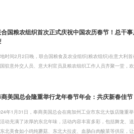
联合国粮农组织首次正式庆祝中国农历春节！总干事
荣
地时间2月2日晚，联合国粮食及农业组织(粮农组织)在意大利
国驻意外交人员、意大利官员及粮农组织工作人员齐聚一堂，欢
奉商美国总会隆重举行龙年春节年会：共庆新春佳节
024年1月31日，奉商美国总会在南加州工业市东北大饭店隆
活动充满了浓厚的东北年味，活动内容丰富多彩，包括舞龙、
东北美食如小鸡炖蘑菇、东北大拉皮、血肠白肉酸菜等供应，让