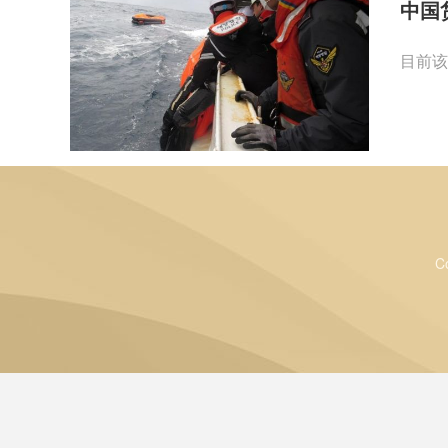
中国
目前该
C