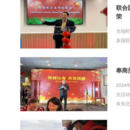
联合
荣
当地时
多国驻
奉商
202
次活动
有东北