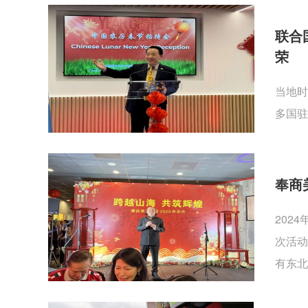
联合
荣
当地时
多国驻
奉商
202
次活动
有东北