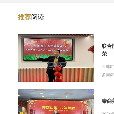
阅读
推
荐
联合
荣
当地时
多国驻
奉商
202