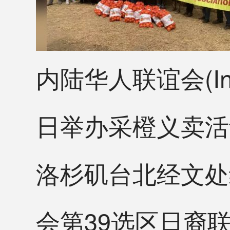
内陆华人联谊会(Inland
日举办采橙义卖活
洛杉矶台北经文处
会第39选区日裔联邦