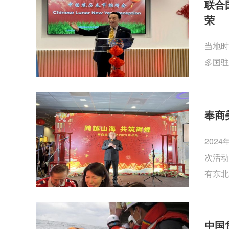
联合
荣
当地时
多国驻
奉商
202
次活动
有东北
中国