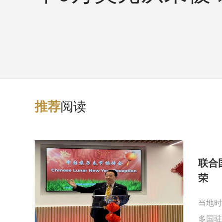
阅读
推
荐
联合
荣
当地时
多国驻