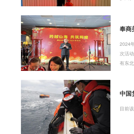
奉商
202
次活动
有东北
中国
目前该