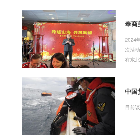
奉商
202
次活动
有东北
中国
目前该