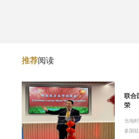
阅读
推
荐
联合
荣
当地时
多国驻