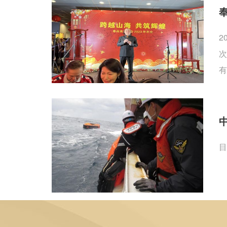
2
次
有
目