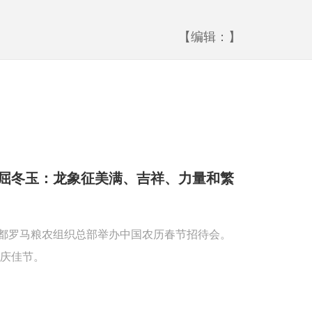
【编辑：】
屈冬玉：龙象征美满、吉祥、力量和繁
首都罗马粮农组织总部举办中国农历春节招待会。
庆佳节。