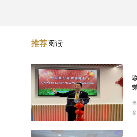
阅读
推
荐
当
多