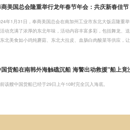
奉商美国总会隆重举行龙年春节年会：共庆新春佳节
024年1月31日，奉商美国总会在南加州工业市东北大饭店隆
活动充满了浓厚的东北年味，活动内容丰富多彩，包括舞龙、
东北美食如小鸡炖蘑菇、东北大拉皮、血肠白肉酸菜等供应，让
中国货船在南韩外海触礁沉船 海警出动救援"船上竟
前该艘中国货船已经于29日上午10时完全沉入海底。