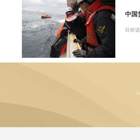
中国
目前该
C