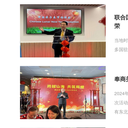
联合
荣
当地时
多国驻
奉商
202
次活动
有东北