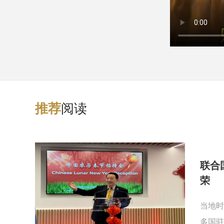
阅读
推
荐
联合
荣
当地时
多国驻