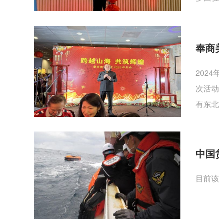
奉商
202
次活动
有东北
中国
目前该