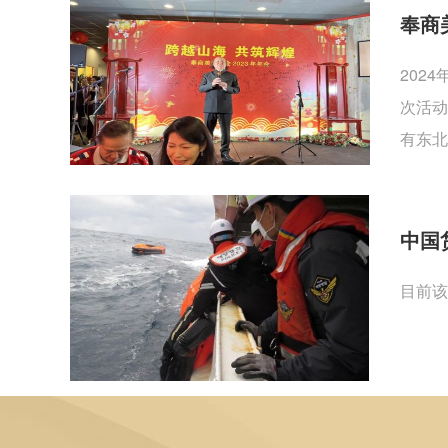
奉商
202
次活动
有东北
中国
目前该