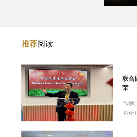
阅读
推
荐
联合
荣
当地时
多国驻