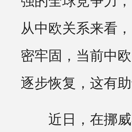
从中欧关系来看，
密牢固，当前中欧
逐步恢复，这有助
近日，在挪威奥