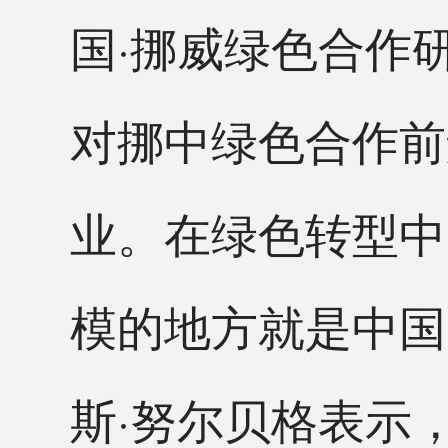
国·挪威绿色合作
对挪中绿色合作前
业。在绿色转型中
模的地方就是中国
斯·努尔贝格表示