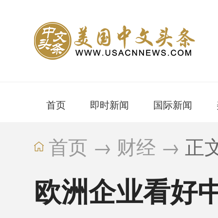
首页
即时新闻
国际新闻
首页
→
财经
→
正
欧洲企业看好