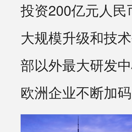
投资200亿元人
大规模升级和技术
部以外最大研发中
欧洲企业不断加码