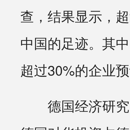
查，结果显示，超过
中国的足迹。其中
超过30%的企业
德国经济研究所