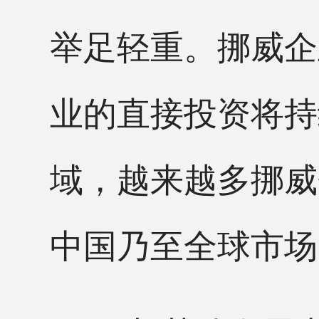
举足轻重。挪威企
业的直接投资将持
域，越来越多挪威
中国乃至全球市场