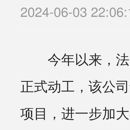
2024-06-03 2
今年以来，法国
正式动工，该公司
项目，进一步加大