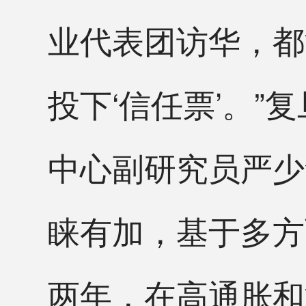
业代表团访华，都
投下‘信任票’。
中心副研究员严少
睐有加，基于多方
两年，在高通胀和