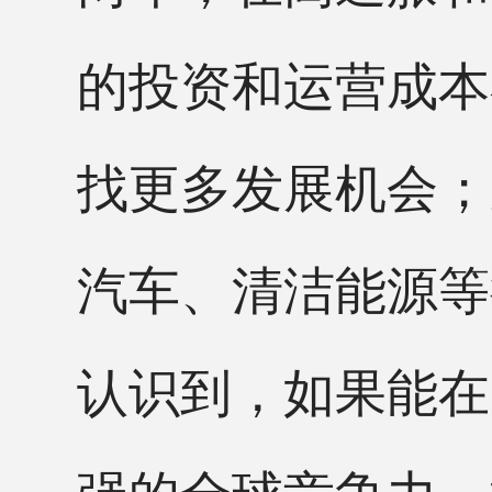
的投资和运营成本
找更多发展机会；
汽车、清洁能源等
认识到，如果能在
强的全球竞争力，