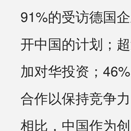
91%的受访德国
开中国的计划；超
加对华投资；46
合作以保持竞争力
相比，中国作为创