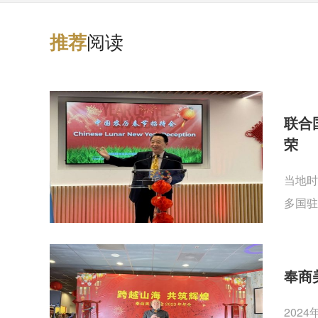
阅读
推
荐
联合
荣
当地时
多国驻
奉商
202