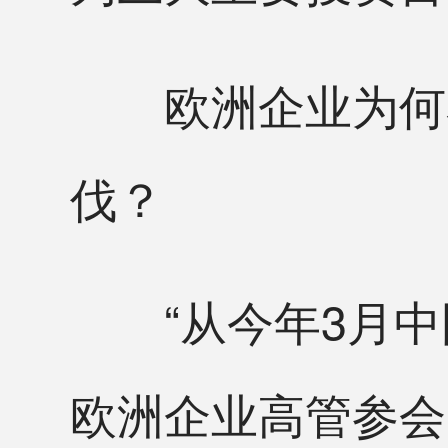
欧洲企业为何看
伐？
“从今年3月中国
欧洲企业高管参会