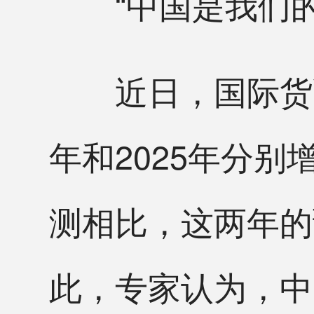
“中国是我们的
近日，国际货币
年和2025年分别增
测相比，这两年的
此，专家认为，中