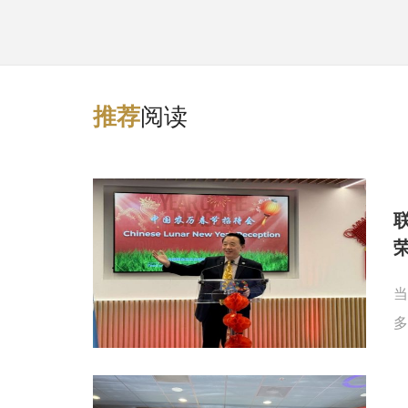
阅读
推
荐
当
多