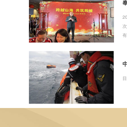
2
次
有
目