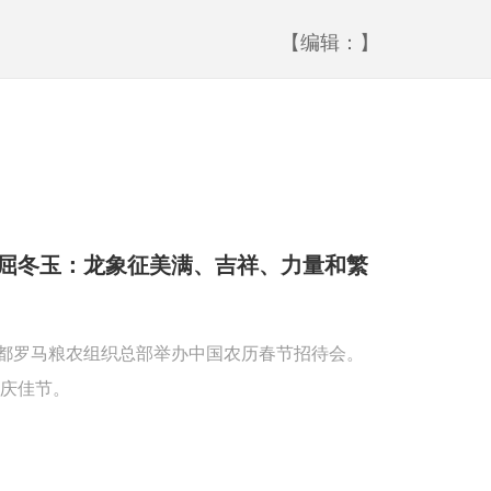
【编辑：】
屈冬玉：龙象征美满、吉祥、力量和繁
首都罗马粮农组织总部举办中国农历春节招待会。
庆佳节。