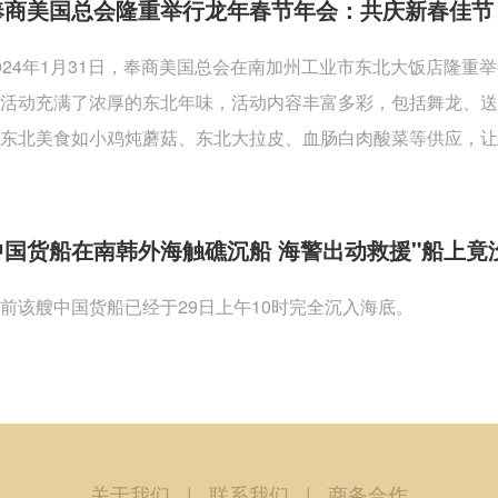
奉商美国总会隆重举行龙年春节年会：共庆新春佳节
024年1月31日，奉商美国总会在南加州工业市东北大饭店隆
活动充满了浓厚的东北年味，活动内容丰富多彩，包括舞龙、
东北美食如小鸡炖蘑菇、东北大拉皮、血肠白肉酸菜等供应，让
中国货船在南韩外海触礁沉船 海警出动救援"船上竟
前该艘中国货船已经于29日上午10时完全沉入海底。
关于我们
|
联系我们
|
商务合作