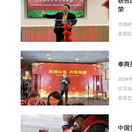
联合
荣
当地时
多国驻
奉商
202
次活动
有东北
中国