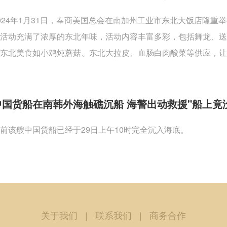
024年1月31日，奉商美国总会在南加州工业市东北大饭店隆
活动充满了浓厚的东北年味，活动内容丰富多彩，包括舞龙、
东北美食如小鸡炖蘑菇、东北大拉皮、血肠白肉酸菜等供应，让
中国货船在南韩外海触礁沉船 海警出动救援"船上竟
前该艘中国货船已经于29日上午10时完全沉入海底。
关于我们
|
联系我们
|
商务合作