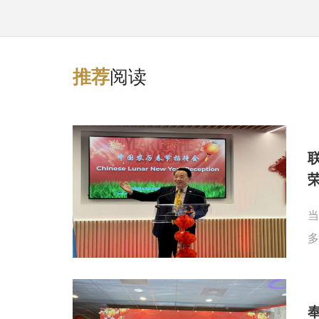
阅读
推
荐
当
多