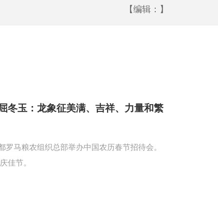
【编辑：】
屈冬玉：龙象征美满、吉祥、力量和繁
首都罗马粮农组织总部举办中国农历春节招待会。
庆佳节。