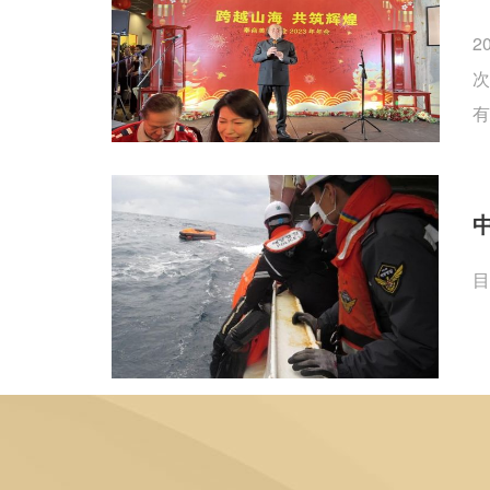
2
次
有
目