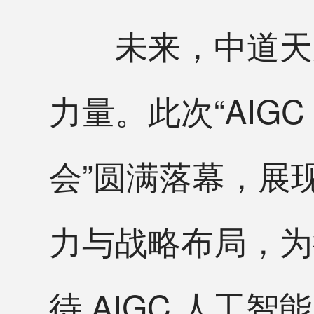
未来，中道天成
力量。此次“AIG
会”圆满落幕，展现
力与战略布局，为
待 AIGC 人工