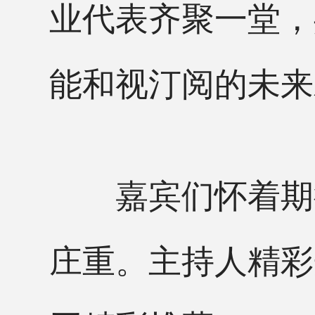
业代表齐聚一堂，共
能和视汀阅的未来
嘉宾们怀着期待
庄重。主持人精彩