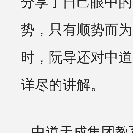
分享了自己眼中的
势，只有顺势而为
时，阮导还对中道
详尽的讲解。
中道天成集团教