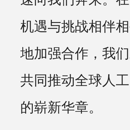
机遇与挑战相伴相
地加强合作，我们
共同推动全球人工
的崭新华章。