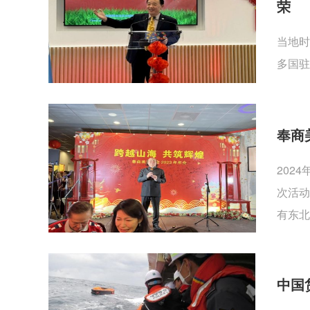
荣
当地时
多国驻
奉商
202
次活动
有东北
中国