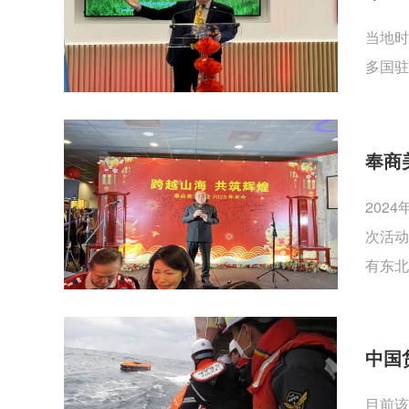
当地时
多国驻
奉商
202
次活动
有东北
中国
目前该