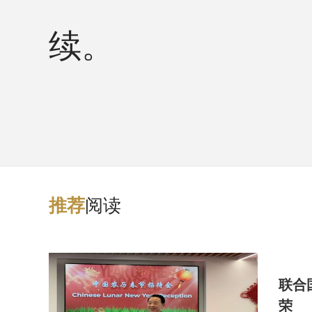
续。
阅读
推
荐
联合
荣