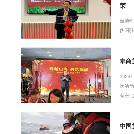
荣
当地时
多国驻
奉商
202
次活动
有东北
中国