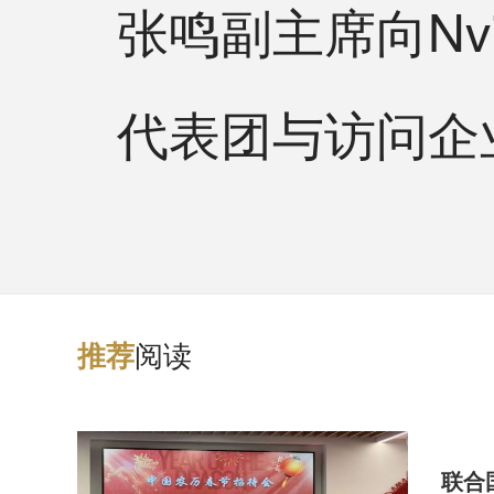
张鸣副主席向Nvi
代表团与访问企
阅读
推
荐
联合