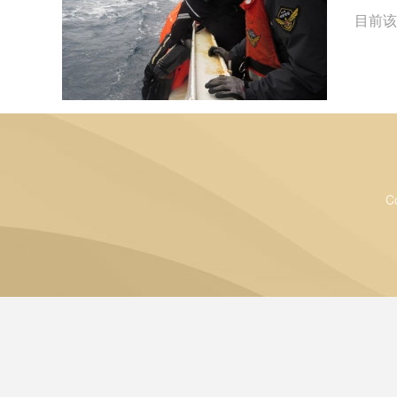
目前该
C