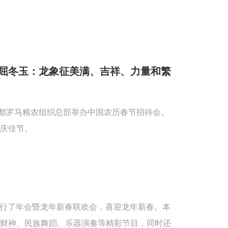
屈冬玉：龙象征美满、吉祥、力量和繁
首都罗马粮农组织总部举办中国农历春节招待会。
庆佳节。
重举行了年会暨龙年新春联欢会，喜迎龙年新春。本
送财神、民族舞蹈、乐器演奏等精彩节目，同时还