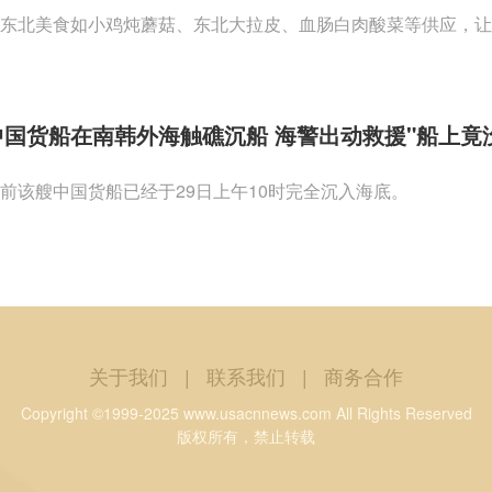
东北美食如小鸡炖蘑菇、东北大拉皮、血肠白肉酸菜等供应，让
中国货船在南韩外海触礁沉船 海警出动救援"船上竟
前该艘中国货船已经于29日上午10时完全沉入海底。
关于我们
|
联系我们
|
商务合作
Copyright ©1999-2025 www.usacnnews.com All Rights Reserved
版权所有，禁止转载