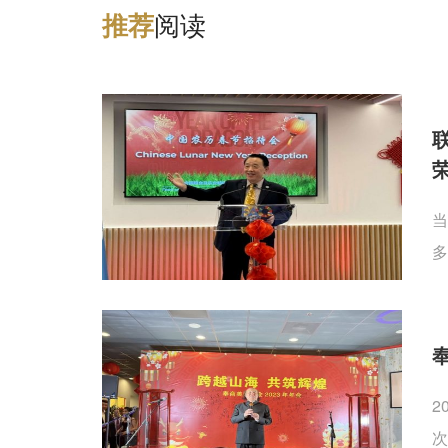
阅读
推
荐
当
多
2
次