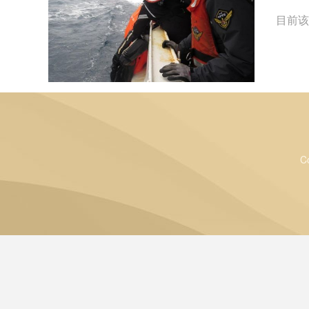
目前该
C