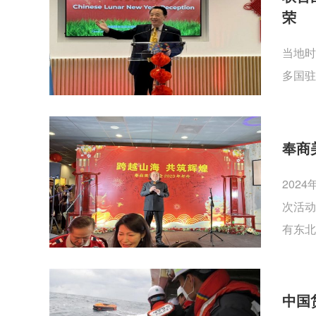
荣
当地时
多国驻
奉商
202
次活动
有东北
中国