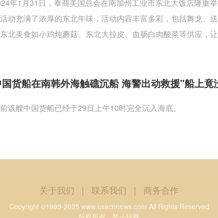
024年1月31日，奉商美国总会在南加州工业市东北大饭店隆
活动充满了浓厚的东北年味，活动内容丰富多彩，包括舞龙、
东北美食如小鸡炖蘑菇、东北大拉皮、血肠白肉酸菜等供应，让
中国货船在南韩外海触礁沉船 海警出动救援"船上竟
前该艘中国货船已经于29日上午10时完全沉入海底。
关于我们
|
联系我们
|
商务合作
Copyright ©1999-2025 www.usacnnews.com All Rights Reserved
版权所有，禁止转载