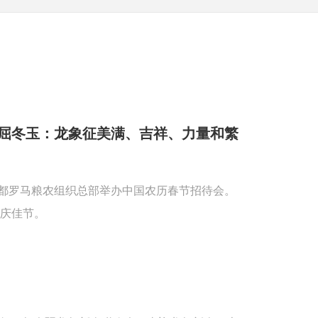
屈冬玉：龙象征美满、吉祥、力量和繁
首都罗马粮农组织总部举办中国农历春节招待会。
庆佳节。