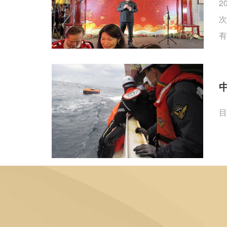
2
次
有
目