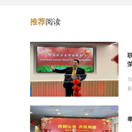
阅读
推
荐
当
多