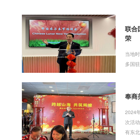
联合
荣
当地时
多国驻
奉商
202
次活动
有东北