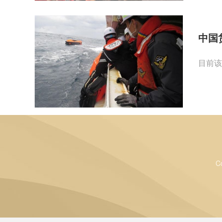
中国
目前该
C