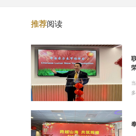
阅读
推
荐
当
多