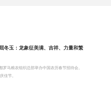
屈冬玉：龙象征美满、吉祥、力量和繁
首都罗马粮农组织总部举办中国农历春节招待会。
庆佳节。