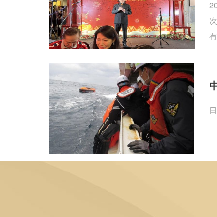
2
次
有
目