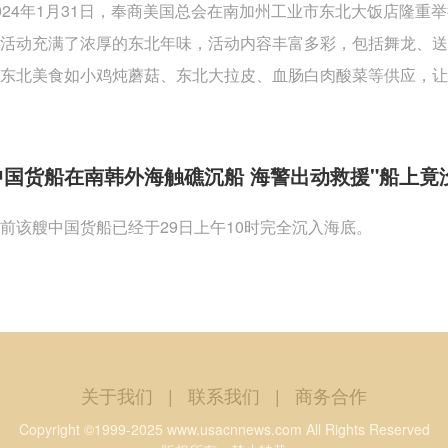
024年1月31日，奉商美国总会在南加州工业市东北大饭店隆
活动充满了浓厚的东北年味，活动内容丰富多彩，包括舞龙、
东北美食如小鸡炖蘑菇、东北大拉皮、血肠白肉酸菜等供应，让
中国货船在南韩外海触礁沉船 海警出动救援"船上竟
前该艘中国货船已经于29日上午10时完全沉入海底。
关于我们
|
联系我们
|
商务合作
Copyright ©1999-2025 www.usacnnews.com All Rights Reserved