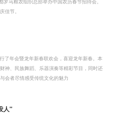
首都罗马粮农组织总部举办中国农历春节招待会。
庆佳节。
重举行了年会暨龙年新春联欢会，喜迎龙年新春。本
送财神、民族舞蹈、乐器演奏等精彩节目，同时还
与会者尽情感受传统文化的魅力
没人"