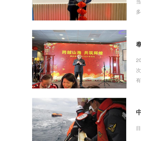
当
多
2
次
有
目