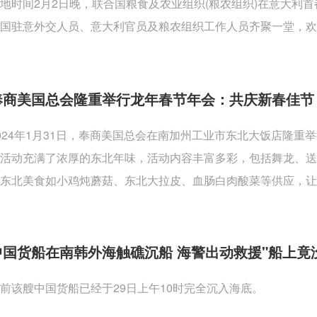
地时间2月2日晚，联合国粮食及农业组织(粮农组织)在意大利
国驻意外交人员、意大利官员及粮农组织工作人员齐聚一堂，欢
奉商美国总会隆重举行龙年春节年会：共庆新春佳节
024年1月31日，奉商美国总会在南加州工业市东北大饭店隆
活动充满了浓厚的东北年味，活动内容丰富多彩，包括舞龙、
东北美食如小鸡炖蘑菇、东北大拉皮、血肠白肉酸菜等供应，让
中国货船在南韩外海触礁沉船 海警出动救援"船上竟
前该艘中国货船已经于29日上午10时完全沉入海底。