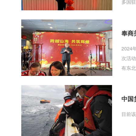
多国驻
奉商
202
次活动
有东北
中国
目前该