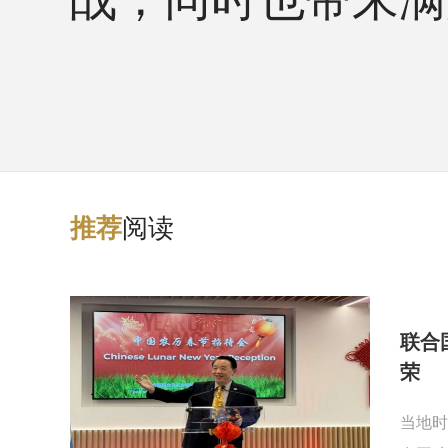
阅读
推
荐
联合
荣
当地时