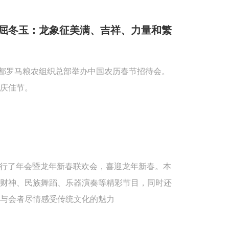
屈冬玉：龙象征美满、吉祥、力量和繁
首都罗马粮农组织总部举办中国农历春节招待会。
庆佳节。
重举行了年会暨龙年新春联欢会，喜迎龙年新春。本
送财神、民族舞蹈、乐器演奏等精彩节目，同时还
与会者尽情感受传统文化的魅力