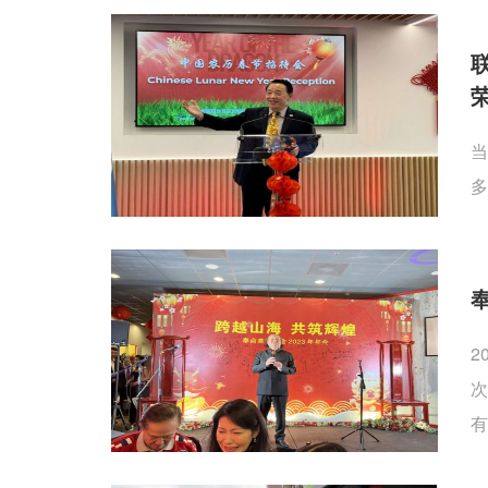
当
多
2
次
有