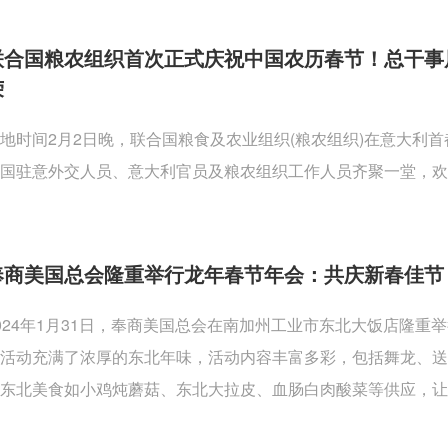
联合国粮农组织首次正式庆祝中国农历春节！总干事
荣
地时间2月2日晚，联合国粮食及农业组织(粮农组织)在意大利
国驻意外交人员、意大利官员及粮农组织工作人员齐聚一堂，欢
奉商美国总会隆重举行龙年春节年会：共庆新春佳节
024年1月31日，奉商美国总会在南加州工业市东北大饭店隆
活动充满了浓厚的东北年味，活动内容丰富多彩，包括舞龙、
东北美食如小鸡炖蘑菇、东北大拉皮、血肠白肉酸菜等供应，让