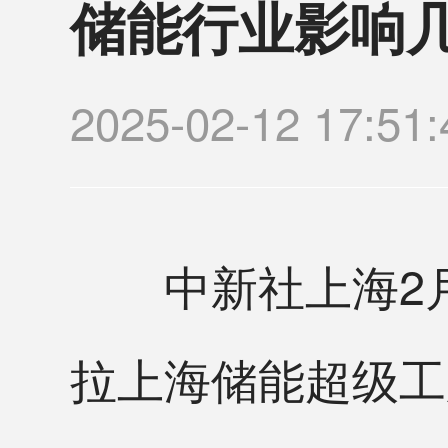
储能行业影响
2025-02-12 17
中新社上海2月1
拉上海储能超级工