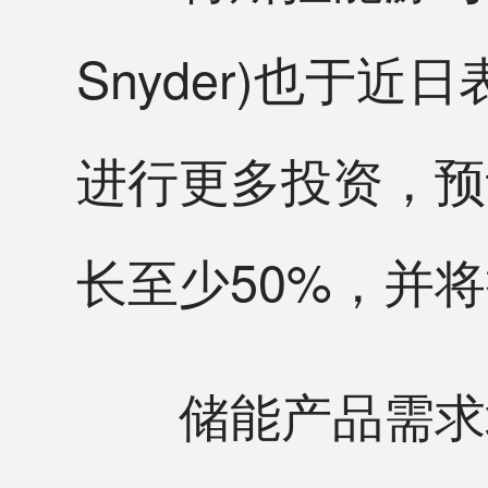
Snyder)也于
进行更多投资，预
长至少50%，并
储能产品需求增