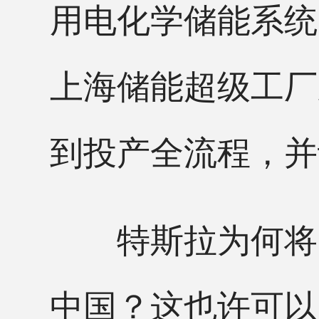
用电化学储能系统
上海储能超级工厂
到投产全流程，并
特斯拉为何将美
中国？这也许可以