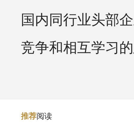
国内同行业头部企
竞争和相互学习的
阅读
推
荐