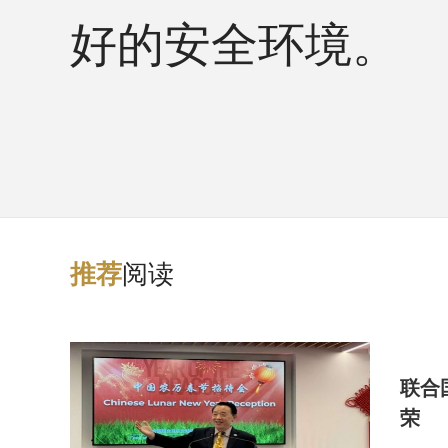
好的安全环境。
阅读
推
荐
联合
荣