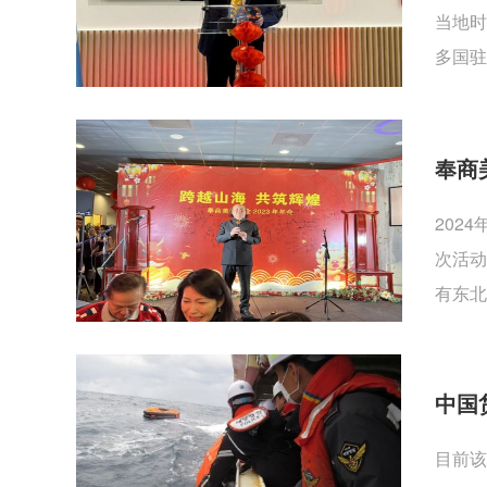
当地时
多国驻
奉商
202
次活动
有东北
中国
目前该