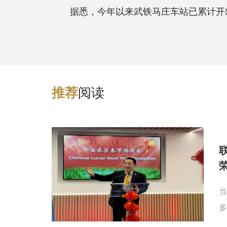
据悉，今年以来武铁马庄车站已累计开出铁海
阅读
推
荐
当
多