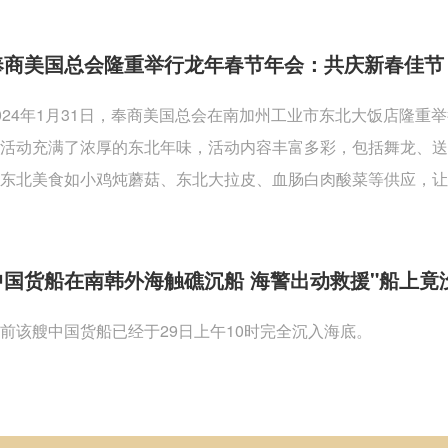
奉商美国总会隆重举行龙年春节年会：共庆新春佳节
024年1月31日，奉商美国总会在南加州工业市东北大饭店隆
活动充满了浓厚的东北年味，活动内容丰富多彩，包括舞龙、
东北美食如小鸡炖蘑菇、东北大拉皮、血肠白肉酸菜等供应，让
中国货船在南韩外海触礁沉船 海警出动救援"船上竟
前该艘中国货船已经于29日上午10时完全沉入海底。