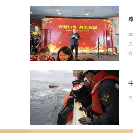
2
次
有
目