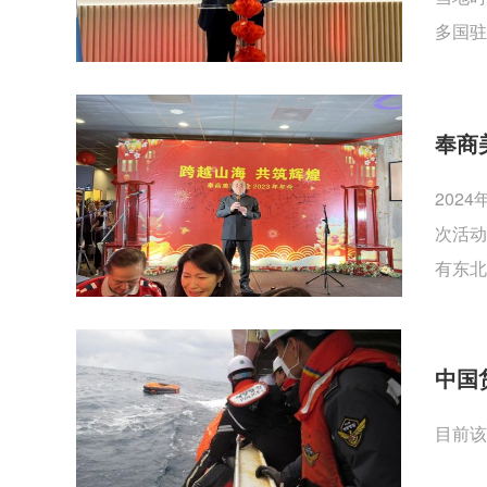
多国驻
奉商
202
次活动
有东北
中国
目前该