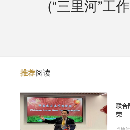
(“三里河”工作
阅读
推
荐
联合
荣
当地时