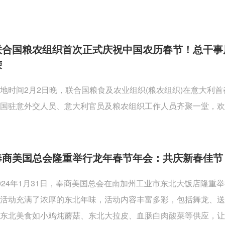
联合国粮农组织首次正式庆祝中国农历春节！总干事
荣
地时间2月2日晚，联合国粮食及农业组织(粮农组织)在意大利
国驻意外交人员、意大利官员及粮农组织工作人员齐聚一堂，欢
奉商美国总会隆重举行龙年春节年会：共庆新春佳节
024年1月31日，奉商美国总会在南加州工业市东北大饭店隆
活动充满了浓厚的东北年味，活动内容丰富多彩，包括舞龙、
东北美食如小鸡炖蘑菇、东北大拉皮、血肠白肉酸菜等供应，让