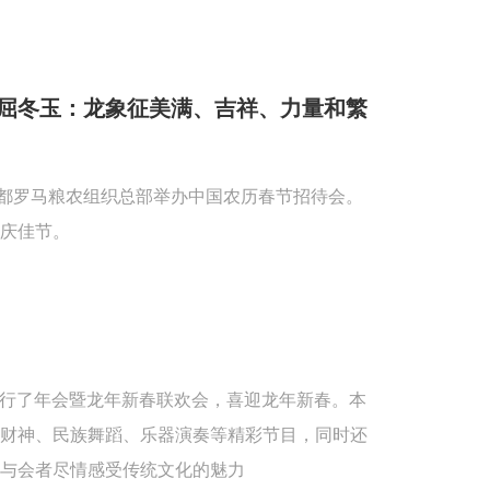
屈冬玉：龙象征美满、吉祥、力量和繁
首都罗马粮农组织总部举办中国农历春节招待会。
庆佳节。
重举行了年会暨龙年新春联欢会，喜迎龙年新春。本
送财神、民族舞蹈、乐器演奏等精彩节目，同时还
与会者尽情感受传统文化的魅力