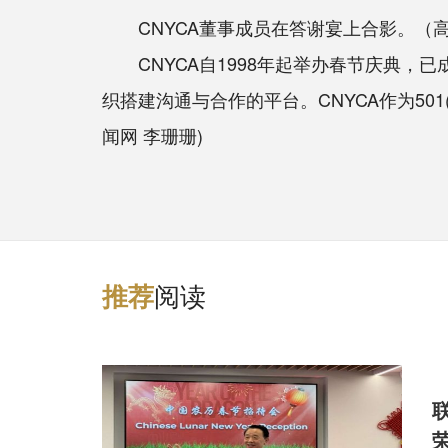
CNYCA董事成员在答谢宴上合影。（高
CNYCA自1998年起举办春节庆典，
织搭建沟通与合作的平台。CNYCA作为50
闻网 李珊珊)
阅读
推
荐