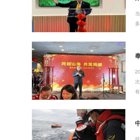
当
多
2
次
有
目