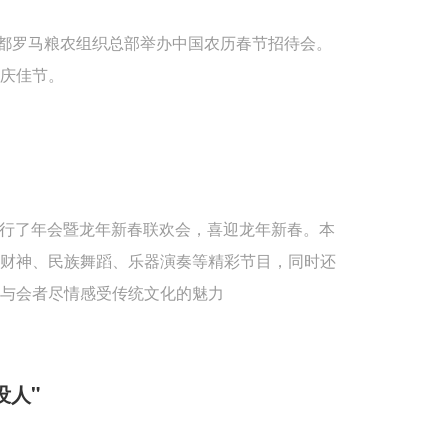
首都罗马粮农组织总部举办中国农历春节招待会。
庆佳节。
重举行了年会暨龙年新春联欢会，喜迎龙年新春。本
送财神、民族舞蹈、乐器演奏等精彩节目，同时还
与会者尽情感受传统文化的魅力
没人"