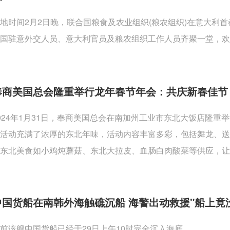
地时间2月2日晚，联合国粮食及农业组织(粮农组织)在意大利
国驻意外交人员、意大利官员及粮农组织工作人员齐聚一堂，欢
奉商美国总会隆重举行龙年春节年会：共庆新春佳节
024年1月31日，奉商美国总会在南加州工业市东北大饭店隆
活动充满了浓厚的东北年味，活动内容丰富多彩，包括舞龙、
东北美食如小鸡炖蘑菇、东北大拉皮、血肠白肉酸菜等供应，让
中国货船在南韩外海触礁沉船 海警出动救援"船上竟
前该艘中国货船已经于29日上午10时完全沉入海底。