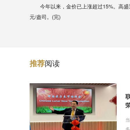
今年以来，金价已上涨超过15%。高盛近日大
元/盎司。(完)
阅读
推
荐
当
多