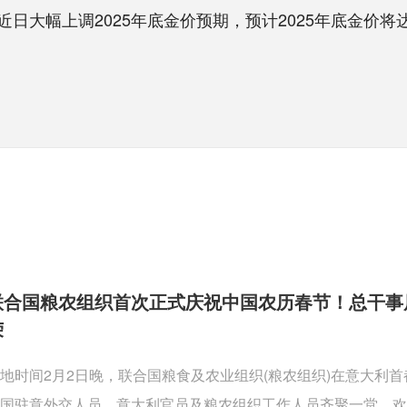
幅上调2025年底金价预期，预计2025年底金价将达到
联合国粮农组织首次正式庆祝中国农历春节！总干事
荣
地时间2月2日晚，联合国粮食及农业组织(粮农组织)在意大利
国驻意外交人员、意大利官员及粮农组织工作人员齐聚一堂，欢