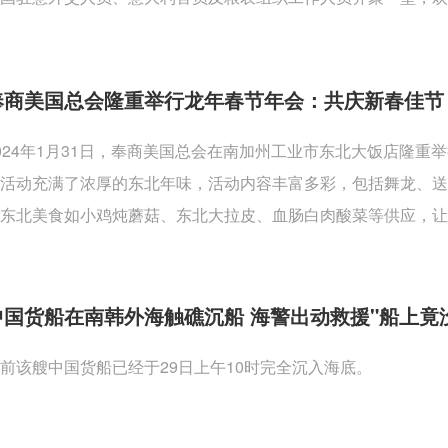
奉商美国总会隆重举行龙年春节年会：共庆新春佳节
024年1月31日，奉商美国总会在南加州工业市东北大饭店隆
活动充满了浓厚的东北年味，活动内容丰富多彩，包括舞龙、
东北美食如小鸡炖蘑菇、东北大拉皮、血肠白肉酸菜等供应，让
中国货船在南韩外海触礁沉船 海警出动救援"船上竟
前该艘中国货船已经于29日上午10时完全沉入海底。