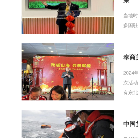
当地时
多国驻
奉商
202
次活动
有东北
中国