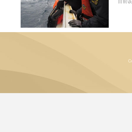
目前该
C