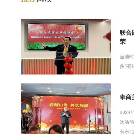
联合
荣
当地时
多国驻
奉商
202
次活动
有东北