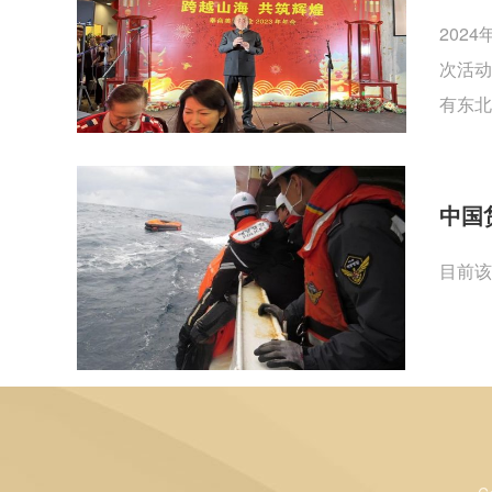
202
次活动
有东北
中国
目前该