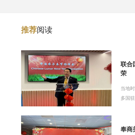
阅读
推
荐
联合
荣
当地时
多国驻
奉商