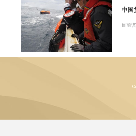
中国
目前该
C