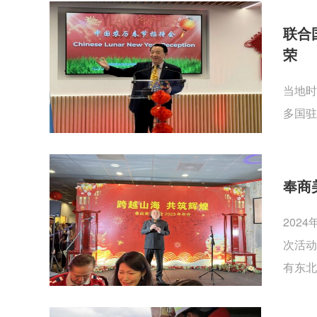
联合
荣
当地时
多国驻
奉商
202
次活动
有东北