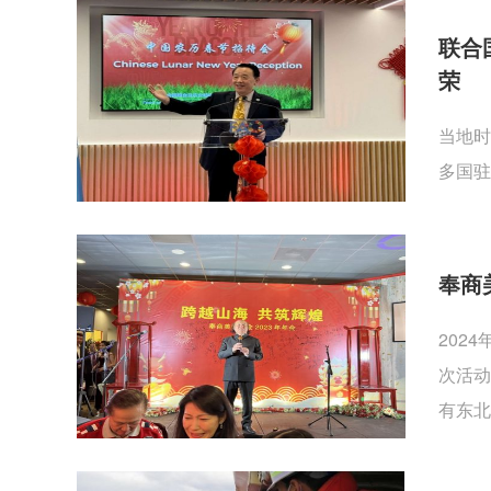
联合
荣
当地时
多国驻
奉商
202
次活动
有东北